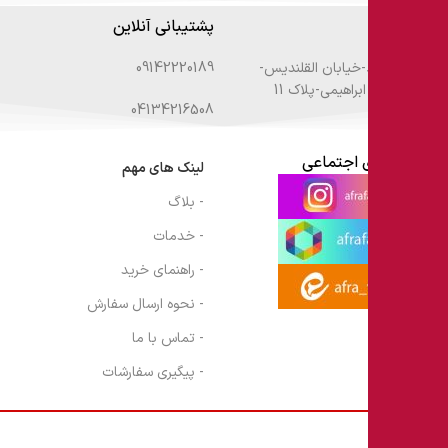
دفتر مرکزی
پشتیبانی آنلاین
تبریز-سردرود-خیابان القلندیس-
09142220189
روبروی فرش ابراهیمی-پلاک 11
04134216508
شبکه های اجتماعی
لینک های مهم
- بلاگ
- خدمات
- راهنمای خرید
- نحوه ارسال سفارش
- تماس با ما
- پیگیری سفارشات