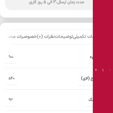
مدت زمان ارسال،3 الی 5 روز کاری
توضیحات تکمیلی
توضیحات
نظرات (0)
خصوصیات محصول
تعداد گره
900
تعداد رج (لای)
540
تعداد رنگ
93