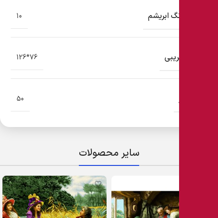
تعداد رنگ ابریشم
10
ابعاد تقریبی
76*126
رجشمار
50
سایر محصولات