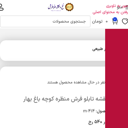
عبور به ناوبری
منو
رفتن به محتوای اصلی
0
0
تومان
خانه
مناظر طبیعی
11
نفر در حال مشاهده محصول هستند
نخ و نقشه تابلو فرش منظره کوچه باغ بهار
شناسه محصول:
m-414
900 گره در 540 رج